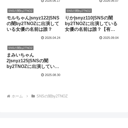
2026.06.17
2026.06.07
夏希】
SNSの闇by2TNOZ
SNSの闇by2TNOZ
モルちゃん|snyz122|SNS
りか|snyz110|SNSの闇
の闇by2TNOZに出演して
by2TNOZに出演している
いる女優の名前は誰？
女優の名前は誰？【有加
里ののか】
2026.04.24
2025.09.04
SNSの闇by2TNOZ
まみいちゃん
2|snyz125|SNSの闇
by2TNOZに出演している
女優の名前は誰？【天海
2025.08.30
一華】
ホーム
SNSの闇by2TNOZ